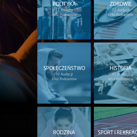
POLITYKA
ZDROWIE
13
Audycji
12
Audycji
7882
Podcastów
1780
Podcastów
SPOŁECZEŃSTWO
HISTORIA
10
Audycji
47
Audycji
3162
Podcastów
4438
Podcastów
RODZINA
SPORT I REKREA