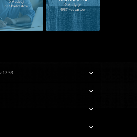
5
Audycji
2
Audycje
637
Podcastów
4987
Podcastów
s: 17:53