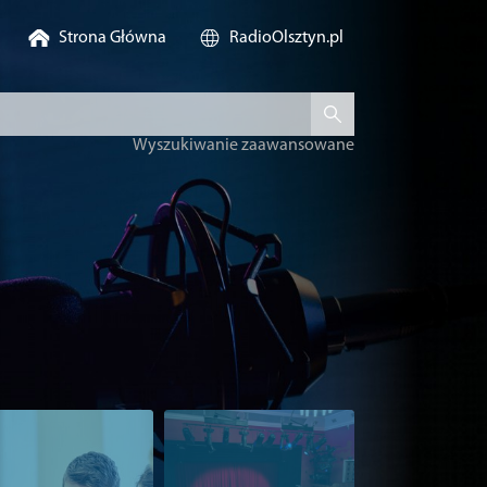
Strona Główna
RadioOlsztyn.pl
W
yszukiwanie zaawansowane