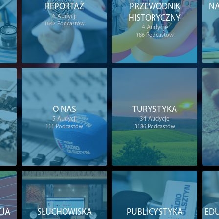
REPORTAŻ
PRZEWODNIK
NA
6
Audycji
HISTORYCZNY
1647
Podcastów
4
Audycje
186
Podcastów
O NAS
TURYSTYKA
5
Audycji
34
Audycje
111
Podcastów
3186
Podcastów
CJA
SŁUCHOWISKA
PUBLICYSTYKA
EDU