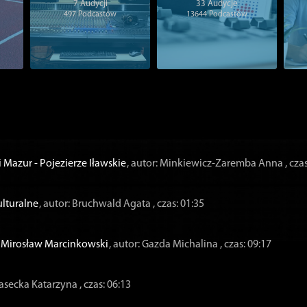
7
Audycji
33
Audycje
497
Podcastów
13644
Podcastów
 Mazur - Pojezierze Iławskie
, autor: Minkiewicz-Zaremba Anna
, cza
ulturalne
, autor: Bruchwald Agata
, czas: 01:35
 - Mirosław Marcinkowski
, autor: Gazda Michalina
, czas: 09:17
Piasecka Katarzyna
, czas: 06:13