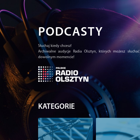
PODCASTY
Słuchaj kiedy chcesz!
Archiwalne audycje Radia Olsztyn, których możesz słucha
dowolnym momencie!
KATEGORIE