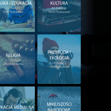
UKA I EDUKACJA
KULTURA
27
Audycji
44
Audycje
5766
Podcastów
10520
Podcastów
PRZYRODA I
RELIGIA
EKOLOGIA
11
Audycja
10
Audycji
2963
Podcastów
1069
Podcastów
MNIEJSZOŚCI
KACJA MEDIALNA
NARODOWE